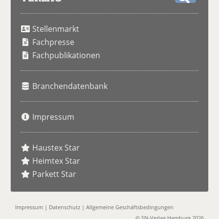
S
u
Stellenmarkt
c
h
Fachpresse
e
Fachpublikationen
Branchendatenbank
Impressum
Haustex Star
Heimtex Star
Parkett Star
Impressum
|
Datenschutz
|
Allgemeine Geschäftsbedingungen
© SN-Verlag Hamburg 2026