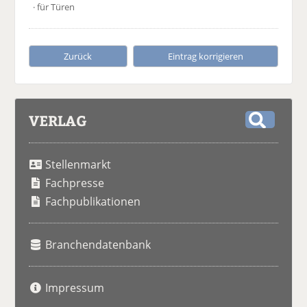
· für Türen
Zurück
Eintrag korrigieren
VERLAG
S
u
Stellenmarkt
c
h
Fachpresse
e
Fachpublikationen
Branchendatenbank
Impressum