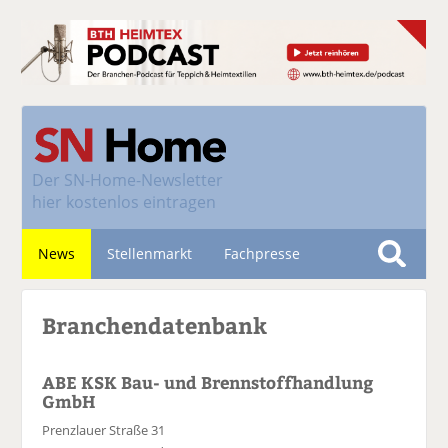
Der
SN-Home-Newsletter
hier kostenlos eintragen
News
Stellenmarkt
Fachpresse
S
u
Nachhaltigkeit
Branchendatenbank
c
h
e
ABE KSK Bau- und Brennstoffhandlung
GmbH
Prenzlauer Straße 31