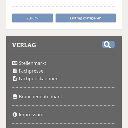
Zurück
Eintrag korrigieren
VERLAG
S
u
Stellenmarkt
c
h
Fachpresse
e
Fachpublikationen
Branchendatenbank
Impressum