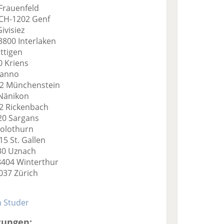
Frauenfeld
 CH-1202 Genf
ivisiez
3800 Interlaken
ttigen
0 Kriens
Manno
142 Münchenstein
 Nänikon
32 Rickenbach
20 Sargans
Solothurn
15 St. Gallen
730 Uznach
-8404 Winterthur
8037 Zürich
h Studer
tungen: