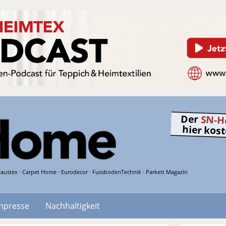
Der
SN-H
hier kos
austex · Carpet Home · Eurodecor · FussbodenTechnik · Parkett Magazin
hpresse
Nachhaltigkeit