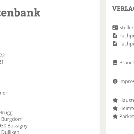
VERLA
tenbank
Stelle
Fachp
Fachp
 22
21
Branc
Impre
ner:
Hauste
Heimte
 Brugg
Parket
0 Burgdorf
1030 Bussigny
 Dulliken