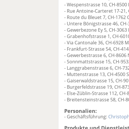
- Wespenstrasse 10, CH-8500 
- Rue Antoine-Carteret 17-21,
- Route du Bleuet 7, CH-1762 G
- Untere Bönigstrasse 46, CH-
- Gewerbezone Ey 5, CH-3063 I
- Grabenhofstrasse 1, CH-601
- Via Cantonale 36, CH-6928 
- Frankfurt-Strasse 54, CH-4
- Gewerbestrasse 6, CH-8606
- Sonnmattstrasse 15, CH-95
- Langgrabenstrasse 6, CH-73
- Muttenstrasse 13, CH-4500 
- Gaiserwaldstrasse 15, CH-90
- Burgerfeldstrasse 19, CH-8
- Else-Züblin-Strasse 112, CH
- Breitensteinstrasse 58, CH-
Personalien:
- Geschäftsführung:
Christop
Produkte und Dienstleis