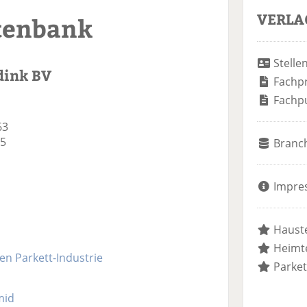
VERLA
tenbank
Stelle
dink BV
Fachp
Fachp
63
75
Branc
Impre
Hauste
Heimte
n Parkett-Industrie
Parket
mid