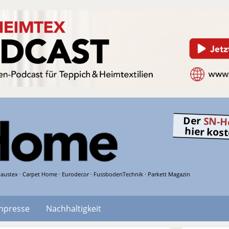
Der
SN-H
hier kos
austex · Carpet Home · Eurodecor · FussbodenTechnik · Parkett Magazin
hpresse
Nachhaltigkeit