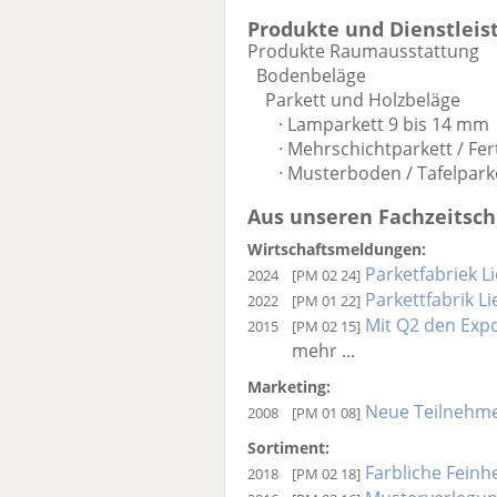
Produkte und Dienstleis
Produkte Raumausstattung
Bodenbeläge
Parkett und Holzbeläge
· Lamparkett 9 bis 14 mm
· Mehrschichtparkett / Fert
· Musterboden / Tafelparket
Aus unseren Fachzeitschr
Wirtschaftsmeldungen:
Parketfabriek L
2024
[PM 02 24]
Parkettfabrik L
2022
[PM 01 22]
Mit Q2 den Expor
2015
[PM 02 15]
mehr ...
Marketing:
Neue Teilnehmer
2008
[PM 01 08]
Sortiment:
Farbliche Feinh
2018
[PM 02 18]