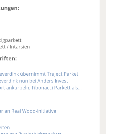
tungen:
igparkett
t / Intarsien
iften:
ieverdink übernimmt Traject Parket
ieverdink nun bei Anders Invest
t ankurbeln, Fibonacci Parkett als...
 an Real Wood-Initiative
eiten