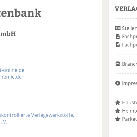
VERLA
tenbank
Stelle
GmbH
Fachp
Fachp
Branc
-online.de
hemie.de
Impre
Hauste
Heimte
ontrollierte Verlegewerkstoffe,
Parket
. V.