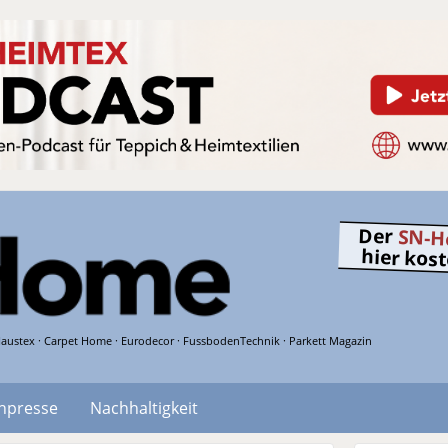
Der
SN-H
hier kos
austex · Carpet Home · Eurodecor · FussbodenTechnik · Parkett Magazin
hpresse
Nachhaltigkeit