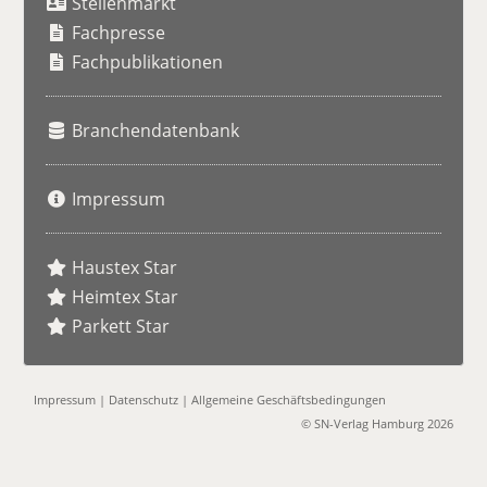
Stellenmarkt
c
h
Fachpresse
e
Fachpublikationen
Branchendatenbank
Impressum
Haustex Star
Heimtex Star
Parkett Star
Impressum
|
Datenschutz
|
Allgemeine Geschäftsbedingungen
© SN-Verlag Hamburg 2026