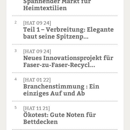
Spannender Markt für
Heimtextilien
2
[HAT 09 24]
Teil 1 – Verbreitung: Elegante
baut seine Spitzenp...
3
[HAT 09 24]
Neues Innovationsprojekt für
Faser-zu-Faser-Recycl...
4
[HAT 01 22]
Branchenstimmung : Ein
einziges Auf und Ab
5
[HAT 11 21]
Ökotest: Gute Noten für
Bettdecken