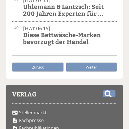
[HAT 07 15]
Uhlemann & Lantzsch: Seit
200 Jahren Experten für ...
40
[HAT 06 15]
Diese Bettwäsche-Marken
bevorzugt der Handel
Zurück
Weiter
VERLAG
S
u
Stellenmarkt
c
h
Fachpresse
e
Fachpublikationen