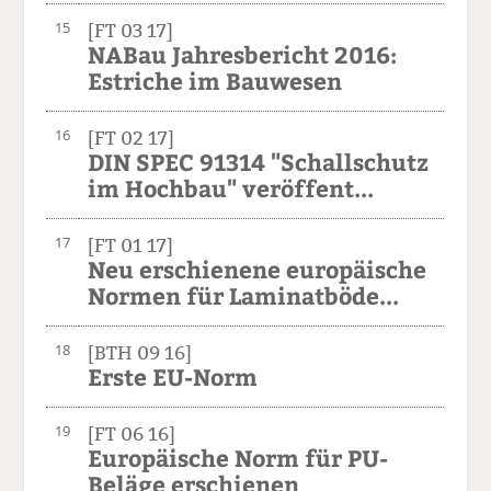
15
[FT 03 17]
NABau Jahresbericht 2016:
Estriche im Bauwesen
16
[FT 02 17]
DIN SPEC 91314 "Schallschutz
im Hochbau" veröffent...
17
[FT 01 17]
Neu erschienene europäische
Normen für Laminatböde...
18
[BTH 09 16]
Erste EU-Norm
19
[FT 06 16]
Europäische Norm für PU-
Beläge erschienen