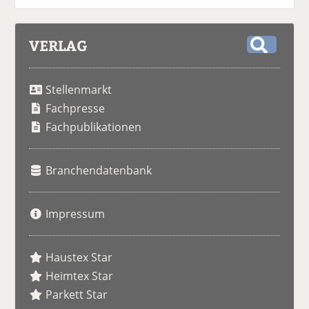
VERLAG
S
u
Stellenmarkt
c
h
Fachpresse
e
Fachpublikationen
Branchendatenbank
Impressum
Haustex Star
Heimtex Star
Parkett Star