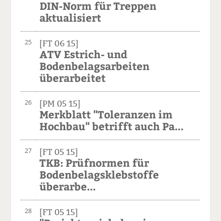
DIN-Norm für Treppen
aktualisiert
25
[FT 06 15]
ATV Estrich- und
Bodenbelagsarbeiten
überarbeitet
26
[PM 05 15]
Merkblatt "Toleranzen im
Hochbau" betrifft auch Pa...
27
[FT 05 15]
TKB: Prüfnormen für
Bodenbelagsklebstoffe
überarbe...
28
[FT 05 15]