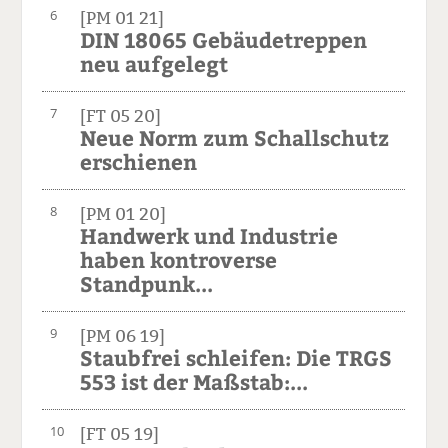
6
[PM 01 21]
DIN 18065 Gebäudetreppen
neu aufgelegt
7
[FT 05 20]
Neue Norm zum Schallschutz
erschienen
8
[PM 01 20]
Handwerk und Industrie
haben kontroverse
Standpunk...
9
[PM 06 19]
Staubfrei schleifen: Die TRGS
553 ist der Maßstab:...
10
[FT 05 19]