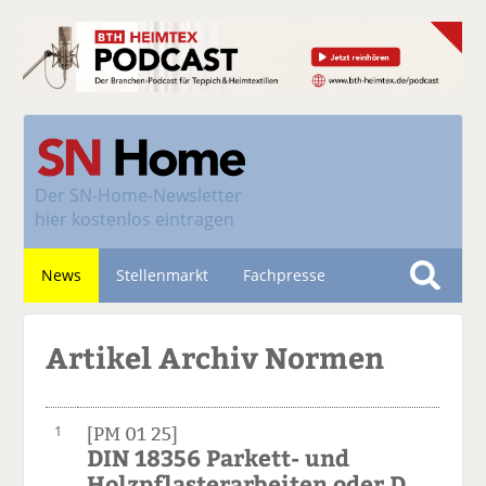
Der
SN-Home-Newsletter
hier kostenlos eintragen
News
Stellenmarkt
Fachpresse
S
u
Nachhaltigkeit
Artikel Archiv Normen
c
h
e
1
[PM 01 25]
DIN 18356 Parkett- und
Holzpflasterarbeiten oder D...