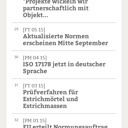
"Projekte wickeln wir
partnerschaftlich mit
Objekt...
29
[FT 05 15]
Aktualisierte Normen
erscheinen Mitte September
30
[PM 04 15]
ISO 17178 jetzt in deutscher
Sprache
31
[FT 03 15]
Prüfverfahren für
Estrichmörtel und
Estrichmassen
32
[PM 01 15]
EU erteilt Normungsauftrag