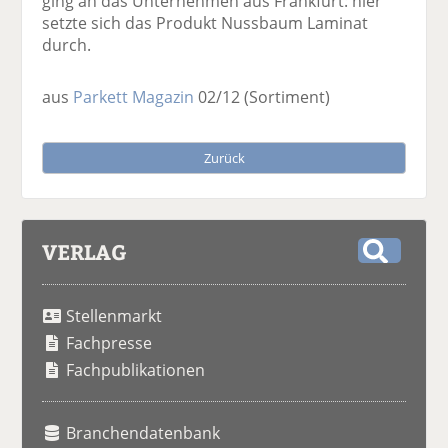
ging an das Unternehmen aus Frankfurt: hier
setzte sich das Produkt Nussbaum Laminat
durch.
aus
Parkett Magazin
02/12
(Sortiment)
Zurück
VERLAG
S
u
Stellenmarkt
c
h
Fachpresse
e
Fachpublikationen
Branchendatenbank