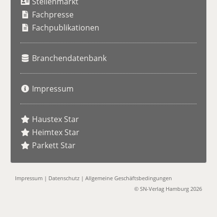
Stellenmarkt
c
h
Fachpresse
e
Fachpublikationen
Branchendatenbank
Impressum
Haustex Star
Heimtex Star
Parkett Star
Impressum
|
Datenschutz
|
Allgemeine Geschäftsbedingungen
© SN-Verlag Hamburg 2026