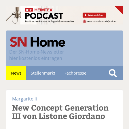
Der
SN-Home-Newsletter
hier kostenlos eintragen
News
Stellenmarkt
Fachpresse
S
u
Nachhaltigkeit
c
Margaritelli
h
New Concept Generation
e
III von Listone Giordano