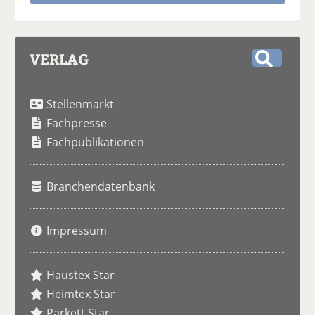
VERLAG
S
u
Stellenmarkt
c
h
Fachpresse
e
Fachpublikationen
Branchendatenbank
Impressum
Haustex Star
Heimtex Star
Parkett Star