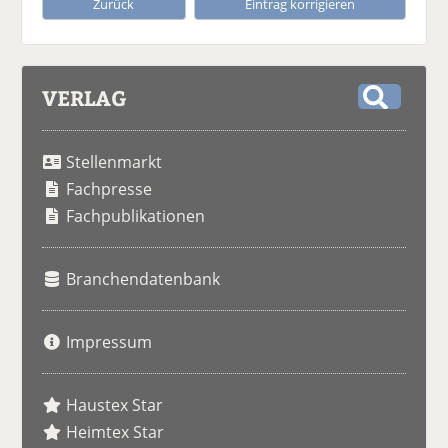
Zurück
Eintrag korrigieren
VERLAG
S
u
Stellenmarkt
c
h
Fachpresse
e
Fachpublikationen
Branchendatenbank
Impressum
Haustex Star
Heimtex Star