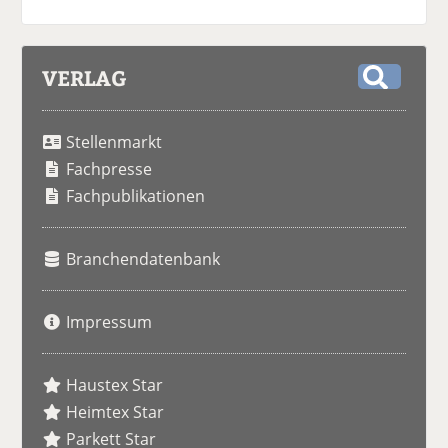
VERLAG
S
u
Stellenmarkt
c
h
Fachpresse
e
Fachpublikationen
Branchendatenbank
Impressum
Haustex Star
Heimtex Star
Parkett Star