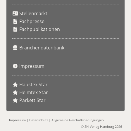
S
u
Stellenmarkt
c
h
Fachpresse
e
Fachpublikationen
Branchendatenbank
Impressum
Haustex Star
Heimtex Star
Parkett Star
Impressum
|
Datenschutz
|
Allgemeine Geschäftsbedingungen
© SN-Verlag Hamburg 2026