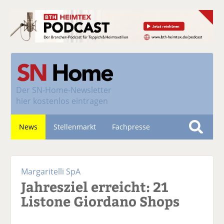
Der
SN-Home-Newsletter
hier kostenlos eintragen
News
Stellenmarkt
Fachpresse
S
u
Nachhaltigkeit
c
Margaritelli SpA
h
Jahresziel erreicht: 21
e
Listone Giordano Shops