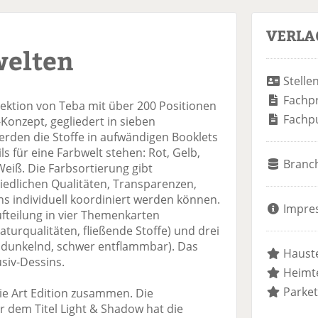
VERLA
welten
Stelle
Fachp
ektion von Teba mit über 200 Positionen
Fachp
Konzept, gegliedert in sieben
erden die Stoffe in aufwändigen Booklets
s für eine Farbwelt stehen: Rot, Gelb,
Branc
eiß. Die Farbsortierung gibt
iedlichen Qualitäten, Transparenzen,
 individuell koordiniert werden können.
Impre
ufteilung in vier Themenkarten
turqualitäten, fließende Stoffe) und drei
bdunkelnd, schwer entflammbar). Das
Hauste
siv-Dessins.
Heimte
Parket
rie Art Edition zusammen. Die
 dem Titel Light & Shadow hat die