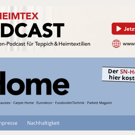
Der
SN-H
hier kos
austex · Carpet Home · Eurodecor · FussbodenTechnik · Parkett Magazin
hpresse
Nachhaltigkeit