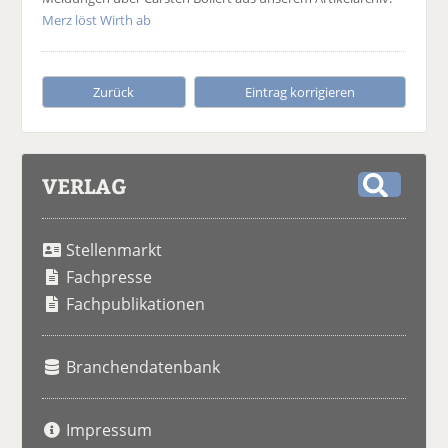
Merz löst Wirth ab
Zurück
Eintrag korrigieren
VERLAG
S
u
Stellenmarkt
c
h
Fachpresse
e
Fachpublikationen
Branchendatenbank
Impressum