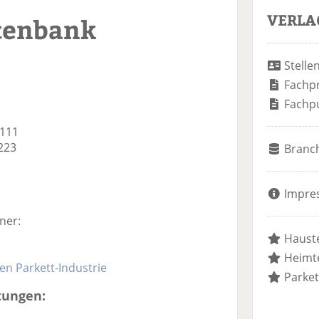
VERLA
tenbank
Stelle
Fachp
Fachp
-111
-223
Branc
Impre
ner:
Hauste
Heimte
n Parkett-Industrie
Parket
tungen: