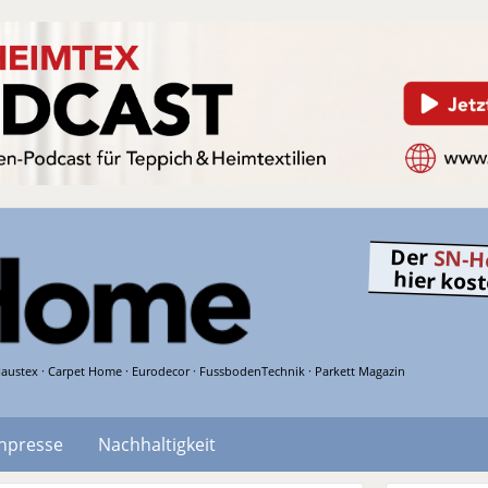
Der
SN-H
hier kos
austex · Carpet Home · Eurodecor · FussbodenTechnik · Parkett Magazin
hpresse
Nachhaltigkeit