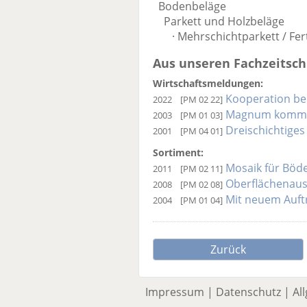
Bodenbeläge
Parkett und Holzbeläge
· Mehrschichtparkett / Fert
Aus unseren Fachzeitschr
Wirtschaftsmeldungen:
Kooperation be
2022
[PM 02 22]
Magnum kommt
2003
[PM 01 03]
Dreischichtiges
2001
[PM 04 01]
Sortiment:
Mosaik für Bö
2011
[PM 02 11]
Oberflächenaus
2008
[PM 02 08]
Mit neuem Auftr
2004
[PM 01 04]
Zurück
Impressum
|
Datenschutz
|
Al