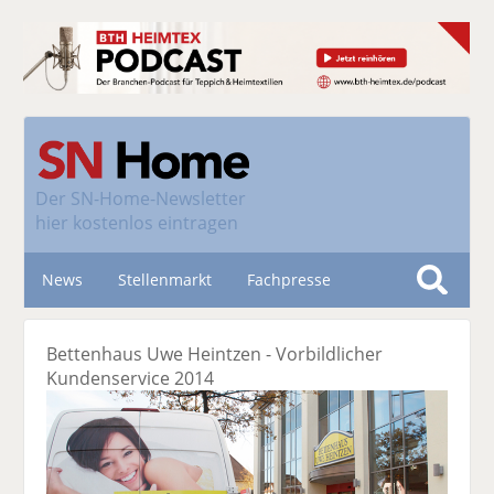
Der
SN-Home-Newsletter
hier kostenlos eintragen
News
Stellenmarkt
Fachpresse
S
u
Nachhaltigkeit
Bettenhaus Uwe Heintzen - Vorbildlicher
c
Kundenservice 2014
h
e