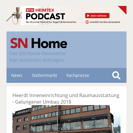
Der
SN-Home-Newsletter
hier kostenlos eintragen
News
Stellenmarkt
Fachpresse
S
u
Nachhaltigkeit
Heerdt Inneneinrichtung und Raumausstattung
c
- Gelungener Umbau 2018
h
e