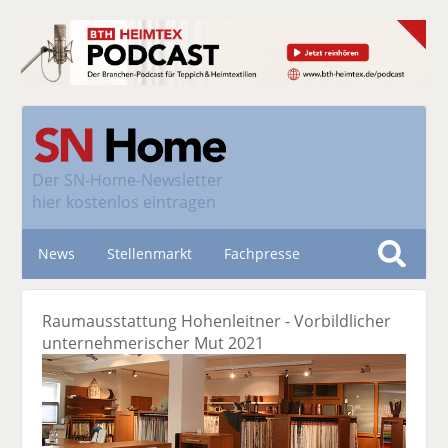
Der
SN-Home-Newsletter
hier kostenlos eintragen
News
Stellenmarkt
Fachpresse
S
u
Nachhaltigkeit
Raumausstattung Hohenleitner - Vorbildlicher
c
unternehmerischer Mut 2021
h
e