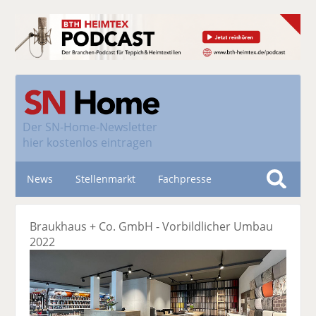
Der
SN-Home-Newsletter
hier kostenlos eintragen
News
Stellenmarkt
Fachpresse
S
u
Nachhaltigkeit
Braukhaus + Co. GmbH - Vorbildlicher Umbau
c
2022
h
e