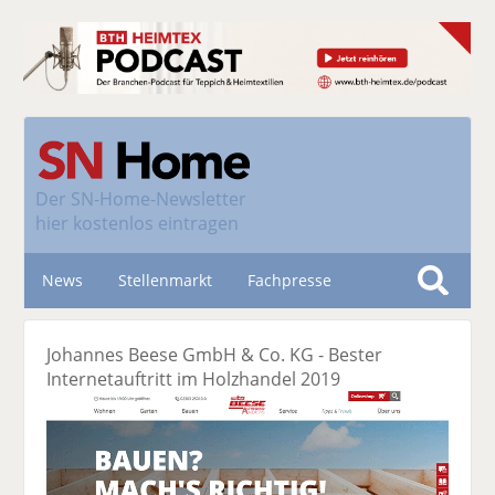
Der
SN-Home-Newsletter
hier kostenlos eintragen
News
Stellenmarkt
Fachpresse
S
u
Nachhaltigkeit
Johannes Beese GmbH & Co. KG - Bester
c
Internetauftritt im Holzhandel 2019
h
e