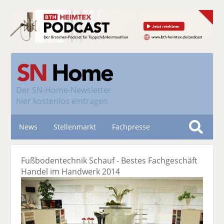
Der
SN-Home-Newsletter
hier kostenlos eintragen
News
Stellenmarkt
Fachpresse
S
u
Nachhaltigkeit
Fußbodentechnik Schauf - Bestes Fachgeschäft
c
Handel im Handwerk 2014
h
e