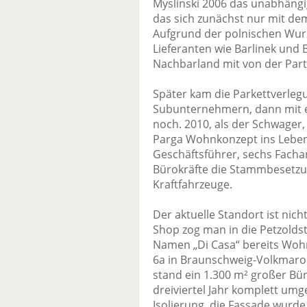
Myslinski 2006 das unabhäng
das sich zunächst nur mit dem
Aufgrund der polnischen Wur
Lieferanten wie Barlinek und 
Nachbarland mit von der Part
Später kam die Parkettverleg
Subunternehmern, dann mit e
noch. 2010, als der Schwager,
Parga Wohnkonzept ins Leben 
Geschäftsführer, sechs Fachar
Bürokräfte die Stammbesetzu
Kraftfahrzeuge.
Der aktuelle Standort ist nich
Shop zog man in die Petzolds
Namen „Di Casa“ bereits Woh
6a in Braunschweig-Volkmar
stand ein 1.300 m² großer Bür
dreiviertel Jahr komplett umg
Isolierung, die Fassade wurde