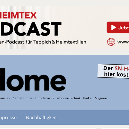
Der
SN-H
hier kos
austex · Carpet Home · Eurodecor · FussbodenTechnik · Parkett Magazin
hpresse
Nachhaltigkeit