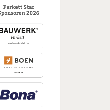
u
Parkett Star
c
Sponsoren 2026
h
e