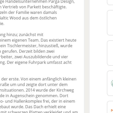
ige Handelsunternehmen Parga Design,
 Vertrieb von Parkett beschäftigte.
zeln der Familie waren damals
Baltic Wood aus dem östlichen
ie.
ung hinzu; zunächst mit
inem eigenen Team. Das existiert heute
 ein Tischlermeister, hinzustieß, wurde
gerufen. Derzeit bilden zwei
beiter, zwei Auszubildende und vier
ng. Der eigene Fuhrpark umfasst acht
t der erste. Von einem anfänglich kleinen
traße um und zeigte dort unter dem
nsituationen. 2014 wurde der Kirchweg
ode in Augenschein genommen. Dort
o- und Hallenkomplex frei, der in einem
ebaut wurde. Das Dach erhielt eine
 mit schwarzen Platten verkleidet und am