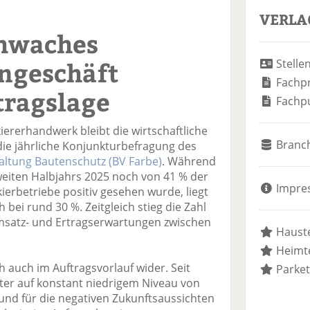
VERLA
chwaches
ngeschäft
Stelle
Fachp
tragslage
Fachp
ererhandwerk bleibt die wirtschaftliche
Branc
die jährliche Konjunkturbefragung des
ltung Bautenschutz (BV Farbe)
. Während
eiten Halbjahrs 2025 noch von 41 % der
Impre
ierbetriebe positiv gesehen wurde, liegt
h bei rund 30 %. Zeitgleich stieg die Zahl
msatz- und Ertragserwartungen zwischen
Hauste
Heimte
h auch im Auftragsvorlauf wider. Seit
Parket
ster auf konstant niedrigem Niveau von
und für die negativen Zukunftsaussichten