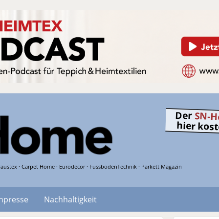
Der
SN-H
hier kos
austex · Carpet Home · Eurodecor · FussbodenTechnik · Parkett Magazin
hpresse
Nachhaltigkeit