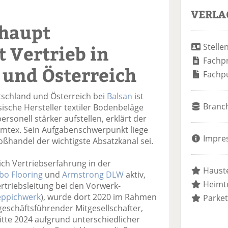
VERLA
thaupt
 Vertrieb in
Stelle
Fachp
 und Österreich
Fachp
utschland und Österreich bei
Balsan
ist
Branc
ische Hersteller textiler Bodenbeläge
ersonell stärker aufstellen, erklärt der
imtex. Sein Aufgabenschwerpunkt liege
Impre
ßhandel der wichtigste Absatzkanal sei.
ich Vertriebserfahrung in der
Hauste
bo Flooring
und
Armstrong DLW
aktiv,
Heimte
triebsleitung bei den Vorwerk-
eppichwerk
), wurde dort 2020 im Rahmen
Parket
schäftsführender Mitgesellschafter,
tte 2024 aufgrund unterschiedlicher