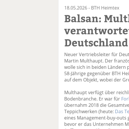
18.05.2026 -
BTH Heimtex
Balsan: Mul
verantwortet
Deutschland
Neuer Vertriebsleiter für De
Martin Multhaupt. Der französ
wolle sich in beiden Ländern p
58-Jährige gegenüber BTH He
auf dem Objekt, wobei der Gro
Multhaupt verfügt über reichl
Bodenbranche. Er war für
For
übernahm 2018 die Gesamtver
Teppichwerken (heute:
Das T
eines Management-buy-outs ge
bevor er das Unternehmen Mi