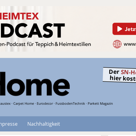
Der
SN-H
hier kos
austex · Carpet Home · Eurodecor · FussbodenTechnik · Parkett Magazin
hpresse
Nachhaltigkeit