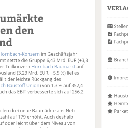
VERLA
aumärkte
en den
Stelle
Fachp
end
Fachp
Hornbach-Konzern
im Geschäftsjahr
Branc
amt setzte die Gruppe 6,43 Mrd. EUR (+3,8
der Teilkonzern
Hornbach Baumarkt
auf
Ausland (3,23 Mrd. EUR, +5,5 %) lief es
Impre
llt der leichte Rückgang des
ch Baustoff Union
) von 1,3 % auf 352,4
ch das EBIT verbesserte sich auf 256,2
Hauste
Heimte
ollen drei neue Baumärkte ans Netz
Parket
zahl auf 179 erhöht. Auch deshalb
f oder leicht über dem Niveau von