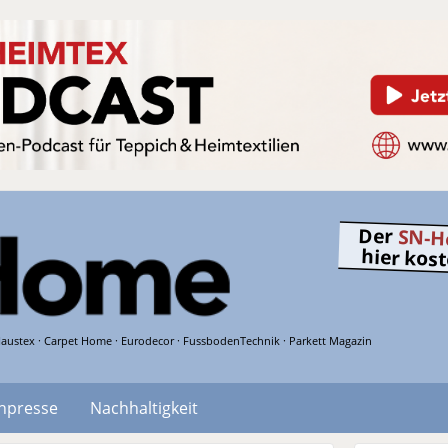
Der
SN-H
hier kos
austex · Carpet Home · Eurodecor · FussbodenTechnik · Parkett Magazin
hpresse
Nachhaltigkeit