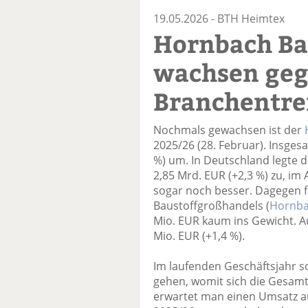
19.05.2026 -
BTH Heimtex
Hornbach B
wachsen geg
Branchentr
Nochmals gewachsen ist der
2025/26 (28. Februar). Insges
%) um. In Deutschland legte 
2,85 Mrd. EUR (+2,3 %) zu, im 
sogar noch besser. Dagegen fä
Baustoffgroßhandels (
Hornba
Mio. EUR kaum ins Gewicht. Au
Mio. EUR (+1,4 %).
Im laufenden Geschäftsjahr s
gehen, womit sich die Gesamt
erwartet man einen Umsatz au