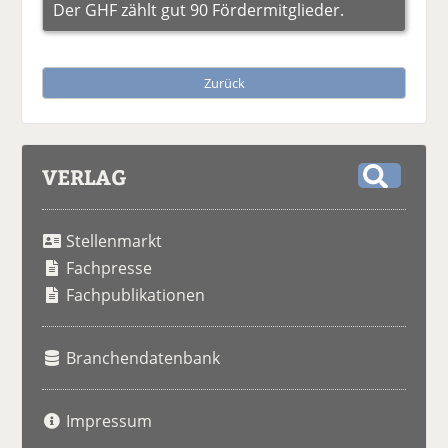
Der GHF zählt gut 90 Fördermitglieder.
Zurück
VERLAG
S
u
Stellenmarkt
c
h
Fachpresse
e
Fachpublikationen
Branchendatenbank
Impressum