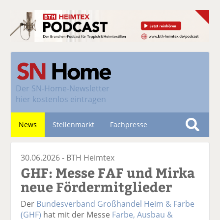
Der
SN-Home-Newsletter
hier kostenlos eintragen
News
Stellenmarkt
Fachpresse
S
u
Nachhaltigkeit
30.06.2026 -
BTH Heimtex
c
GHF: Messe FAF und Mirka
h
e
neue Fördermitglieder
Der
Bundesverband Großhandel Heim & Farbe
(GHF)
hat mit der Messe
Farbe, Ausbau &