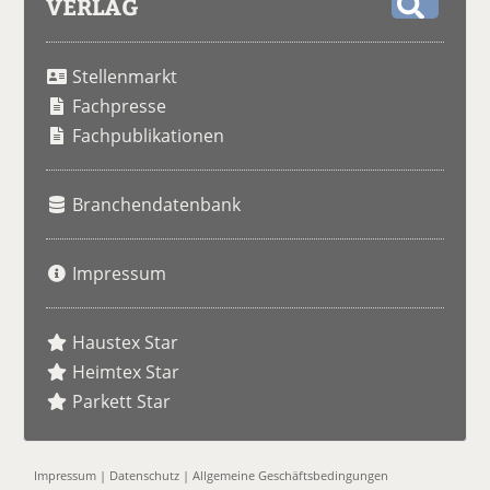
VERLAG
S
u
Stellenmarkt
c
h
Fachpresse
e
Fachpublikationen
Branchendatenbank
Impressum
Haustex Star
Heimtex Star
Parkett Star
Impressum
|
Datenschutz
|
Allgemeine Geschäftsbedingungen