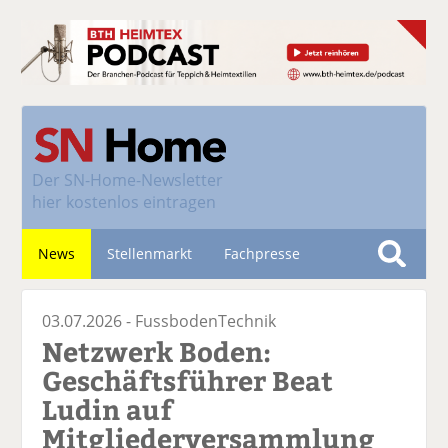
Der
SN-Home-Newsletter
hier kostenlos eintragen
News
Stellenmarkt
Fachpresse
S
u
Nachhaltigkeit
03.07.2026 -
FussbodenTechnik
c
Netzwerk Boden:
h
e
Geschäftsführer Beat
Ludin auf
Mitgliederversammlung