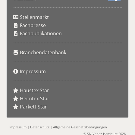
S
u
Stellenmarkt
c
h
Fachpresse
e
Fachpublikationen
Branchendatenbank
Impressum
Haustex Star
Heimtex Star
Parkett Star
Impressum
|
Datenschutz
|
Allgemeine Geschäftsbedingungen
© SN-Verlag Hamburg 2026