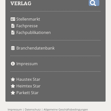
VERLAG
S
u
Stellenmarkt
c
h
Fachpresse
e
Fachpublikationen
Branchendatenbank
Impressum
Haustex Star
Heimtex Star
Parkett Star
Impressum
|
Datenschutz
|
Allgemeine Geschäftsbedingungen